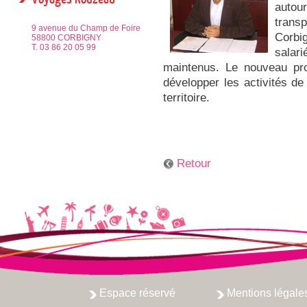
auto
trans
9 avenue du Champ de Foire
Corb
58800 CORBIGNY
T. 03 86 20 05 99
salar
maintenus. Le nouveau prop
développer les activités d
territoire.
Retour
Espace réservé
Mentions légale