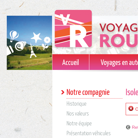
Accueil
Voyages en aut
Isol
Notre compagnie
Historique
C
Nos valeurs
Notre équipe
Re
Présentation véhicules