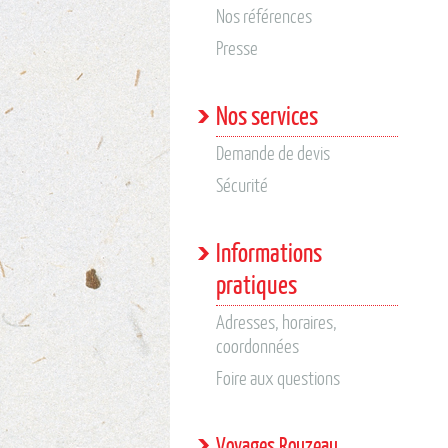
Nos références
Presse
Nos services
Demande de devis
Sécurité
Informations
pratiques
Adresses, horaires,
coordonnées
Foire aux questions
Voyages Rouzeau