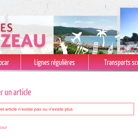
ocar
Lignes régulières
Transports sc
1
2
3
er un article
et article n'existe pas ou n'existe plus.
tour